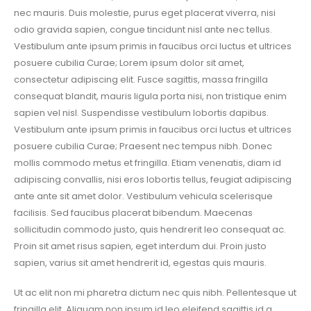
nec mauris. Duis molestie, purus eget placerat viverra, nisi
odio gravida sapien, congue tincidunt nisl ante nec tellus.
Vestibulum ante ipsum primis in faucibus orci luctus et ultrices
posuere cubilia Curae; Lorem ipsum dolor sit amet,
consectetur adipiscing elit. Fusce sagittis, massa fringilla
consequat blandit, mauris ligula porta nisi, non tristique enim
sapien vel nisl. Suspendisse vestibulum lobortis dapibus.
Vestibulum ante ipsum primis in faucibus orci luctus et ultrices
posuere cubilia Curae; Praesent nec tempus nibh. Donec
mollis commodo metus et fringilla. Etiam venenatis, diam id
adipiscing convallis, nisi eros lobortis tellus, feugiat adipiscing
ante ante sit amet dolor. Vestibulum vehicula scelerisque
facilisis. Sed faucibus placerat bibendum. Maecenas
sollicitudin commodo justo, quis hendrerit leo consequat ac.
Proin sit amet risus sapien, eget interdum dui. Proin justo
sapien, varius sit amet hendrerit id, egestas quis mauris.
Ut ac elit non mi pharetra dictum nec quis nibh. Pellentesque ut
fringilla elit. Aliquam non ipsum id leo eleifend sagittis id a