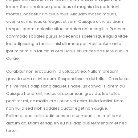
lorem. Sociis natoque penatibus et magnis dis parturient
montes, nascetur ridiculus mus. Aliquam massa mauris,
viverra et rhoncus a, feugiat ut sem. Quisque ultricies diam
tempus quam molestie vitae sodales dolor sagittis. Praesent
commodo sodales purus. Maecenas scelerisque ligula vitae
leo adipiscing a facilisis nisl ullamcorper. Vestibulum ante
ipsum primis in faucibus orci luctus et ultrices posuere cubilia
Curae;
Curabitur non erat quam, id volutpat leo. Nullam pretium
gravida urna et interdum. Suspendisse in dui tellus. Cras luctus
nisl vel risus adipiscing aliquet. Phasellus convallis lorem dui.
Quisque hendrerit, lectus ut accumsan gravida, leo tellus
porttitor mi, ac mattis eros nunc vel enim. Nulla facilisi. Nam
non nulla sed nibh sodales auctor eget non augue.
Pellentesque sollicitudin consectetur mauris, eu mattis mi
dictum ac. Etiam et sapien eu nisl dapibus fermentum et nec
tortor.