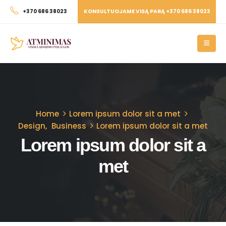
KONSULTUOJAME VISĄ PARĄ +370 686 38023
+370 686 38023
Home
Lorem ipsum dolor sit a met
Design
,
Business
Lorem ipsum dolor sit a met
Lorem ipsum dolor sit a
met